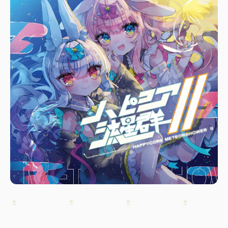
About
Member
Release
News
Special