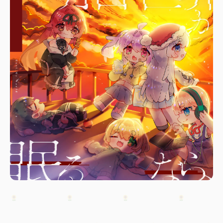
About
Member
Release
News
Special